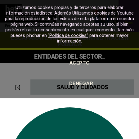
Utilizamos cookies propias y de terceros para elaborar
información estadística. Además Utilizamos cookies de Youtube
para la reproducción de los videos de esta plataforma en nuestra
Menú
página web. Si continúas navegando aceptas su uso, si bien
podrás retirar tu consentimiento en cualquier momento. También
MERKATU
puedes pinchar en
“Política de cookies”
para obtener mayor
ESCAPARATE VIRTUAL – ADMINISTRACIÓN
SOZIALA
información.
PUBLICA
ENTIDADES DEL SECTOR_
SALUD Y CUIDADOS
[<]