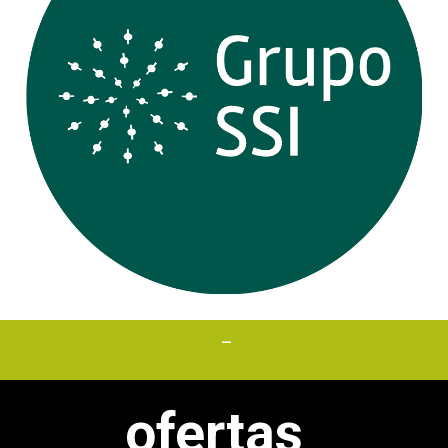
Desc_
ofertas_