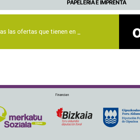
PAPELERÍA E IMPRENTA
las ofertas que tienen en march_
Financian