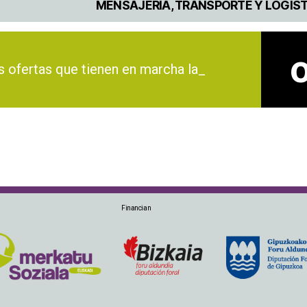
MENSAJERÍA, TRANSPORTE Y LOGÍS
fertas que tienen en marcha las ent_
Financian