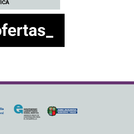
TICA
ofertas_