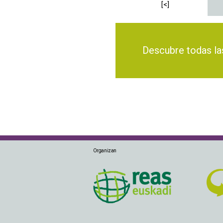
[<]
Descubre todas las o
Organizan