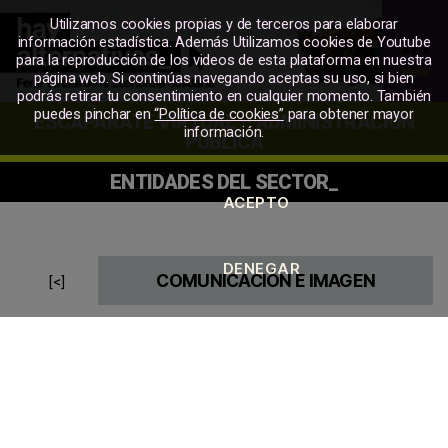
Utilizamos cookies propias y de terceros para elaborar
información estadística. Además Utilizamos cookies de Youtube
para la reproducción de los videos de esta plataforma en nuestra
Menú
página web. Si continúas navegando aceptas su uso, si bien
podrás retirar tu consentimiento en cualquier momento. También
MERKATU
puedes pinchar en
“Política de cookies”
para obtener mayor
ESCAPARATE VIRTUAL – ADMINISTRACIÓN
SOZIALA
información.
PUBLICA
ENTIDADES DEL SECTOR_
COMUNICACIÓN E IMAGEN
[<]