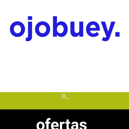
Desc_
ofertas_