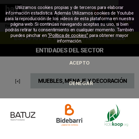
Utilizamos cookies propias y de terceros para elaborar
información estadística. Además Utilizamos cookies de Youtube
para la reproducción de los videos de esta plataforma en nuestra
Menú
página web. Si continúas navegando aceptas su uso, si bien
podrás retirar tu consentimiento en cualquier momento. También
MERKATU
puedes pinchar en
“Política de cookies”
para obtener mayor
ESCAPARATE VIRTUAL – PARTICULARES
SOZIALA
información.
ENTIDADES DEL SECTOR
MUEBLES, MENAJE Y DECORACIÓN
[<]