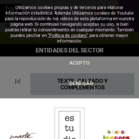
Utilizamos cookies propias y de terceros para elaborar
información estadística. Además Utilizamos cookies de Youtube
para la reproducción de los videos de esta plataforma en nuestra
Menú
página web. Si continúas navegando aceptas su uso, si bien
podrás retirar tu consentimiento en cualquier momento. También
MERKATU
puedes pinchar en
“Política de cookies”
para obtener mayor
ESCAPARATE VIRTUAL – PARTICULARES
SOZIALA
información.
ENTIDADES DEL SECTOR
TEXTIL, CALZADO Y
[<]
COMPLEMENTOS