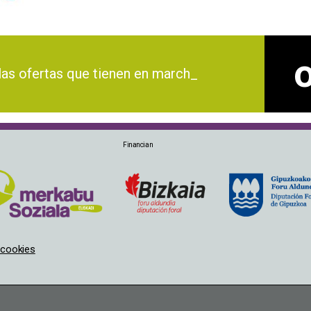
 ofertas que tienen en marcha las_
Financian
e cookies