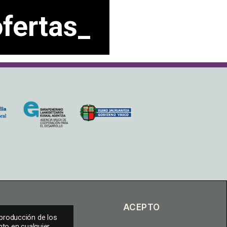
ofertas_
eproducción de los
nto en cualquier