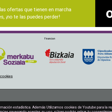
las ofertas que tienen en marcha
es, ¡no te las puedes perder!
Financian
e cookies
ormación estadística. Además Utilizamos cookies de Youtube para la r
inúas navegando aceptas su uso, si bien podrás retirar tu consentimie