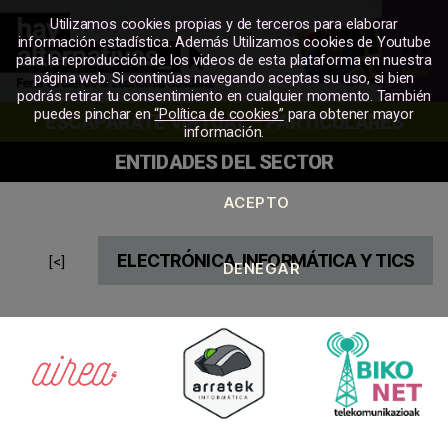
Utilizamos cookies propias y de terceros para elaborar
información estadística. Además Utilizamos cookies de Youtube
para la reproducción de los videos de esta plataforma en nuestra
Menú
página web. Si continúas navegando aceptas su uso, si bien
podrás retirar tu consentimiento en cualquier momento. También
MERKATU
puedes pinchar en
“Política de cookies”
para obtener mayor
ESCAPARATE VIRTUAL – PARTICULARES
SOZIALA
información.
ENTIDADES DEL SECTOR
ELECTRÓNICA, INFORMÁTICA Y TICS
[<]