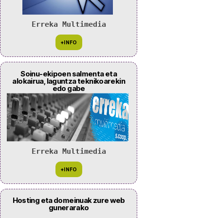
Erreka Multimedia
Soinu-ekipoen salmenta eta
alokairua, laguntza teknikoarekin
edo gabe
Erreka Multimedia
Hosting eta domeinuak zure web
gunerarako