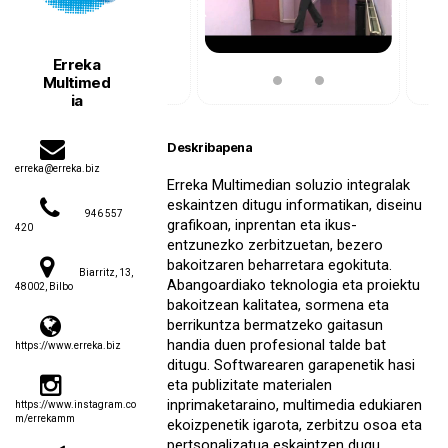
Erreka
Multimed
ia
Deskribapena
erreka@erreka.biz
Erreka Multimedian soluzio integralak
eskaintzen ditugu informatikan, diseinu
946 557
grafikoan, inprentan eta ikus-
420
entzunezko zerbitzuetan, bezero
bakoitzaren beharretara egokituta.
Biarritz, 13,
Abangoardiako teknologia eta proiektu
48002, Bilbo
bakoitzean kalitatea, sormena eta
berrikuntza bermatzeko gaitasun
handia duen profesional talde bat
https://www.erreka.biz
ditugu. Softwarearen garapenetik hasi
eta publizitate materialen
inprimaketaraino, multimedia edukiaren
https://www.instagram.co
m/errekamm
ekoizpenetik igarota, zerbitzu osoa eta
pertsonalizatua eskaintzen dugu.