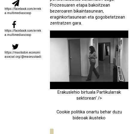
Prozesuaren etapa bakoitzean
https://facebook.com/errek
bezeroaren bikaintasunean,
a.multimediascoop
eraginkortasunean eta gogobetetzean
zentratzen gara.
https://facebook.com/errek
a.multimediascoop
https://mastodon.economi
asocial.org/@reaseuskadi
Erakuslehio birtuala Partikularrak
sektorean
‘ />
Cookie politika onartu behar duzu
bideoak ikusteko