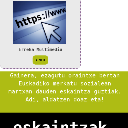
Erreka Multimedia
Gainera, ezagutu oraintxe bertan
Euskadiko merkatu sozialean
martxan dauden eskaintza guztiak.
Adi, aldatzen doaz eta!
eskaintzak_