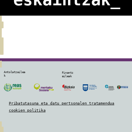
Antolatzailea
Finantz
k
aileak
Pribatutasuna eta datu pertsonalen tratamendua
cookien politika