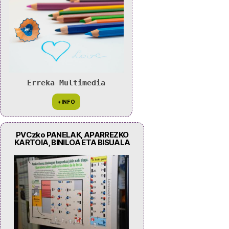
Erreka Multimedia
PVCzko PANELAK, APARREZKO
KARTOIA, BINILOA ETA BISUALA