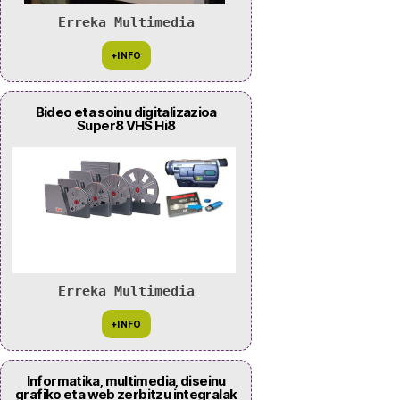
Erreka Multimedia
Bideo eta soinu digitalizazioa
Super8 VHS Hi8
Erreka Multimedia
Informatika, multimedia, diseinu
grafiko eta web zerbitzu integralak