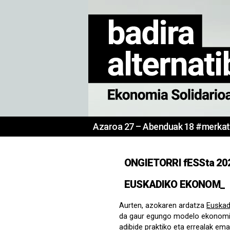
MERKATU
Azaroa 27 – Abenduak 18 #merkat
SOZIALA
ONGIETORRI fESSta 202
EUSKADIKO EKONOMIA
Aurten, azokaren ardatza
Euskad
da gaur egungo modelo ekonomiko
adibide praktiko eta errealak em