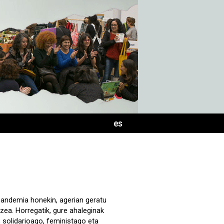
es
 pandemia honekin, agerian geratu
ea. Horregatik, gure ahaleginak
 solidarioago, feministago eta