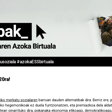
usoziala #azokaESSbirtuala
0ra!
 SOLIDAR_
iko merkatu sozialaren
barruan dauden alternatibak dira. Berriz ere,
 hegemonikoak ez duela funtzionatzen, eta premiazkoa dela aldatz
atean oinarrituko dira, pixkanaka ekonomia etikoago, demokratikoago,