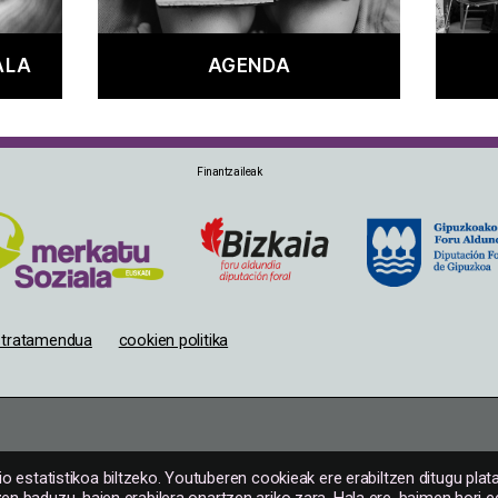
ALA
AGENDA
Finantzaileak
n tratamendua
cookien politika
io estatistikoa biltzeko. Youtuberen cookieak ere erabiltzen ditugu pla
en baduzu, haien erabilera onartzen ariko zara. Hala ere, baimen hor