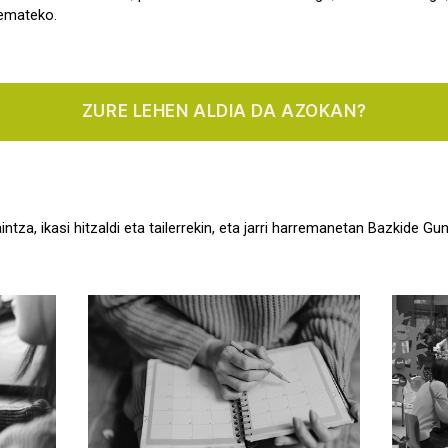
 emateko.
ZURE LEHEN ALDIA DA AZOKAN?
tza, ikasi hitzaldi eta tailerrekin, eta jarri harremanetan Bazkide Gu