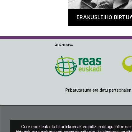
ERAKUSLEIHO BIRTU
Antolatzaileak
Pribatutasuna eta datu pertsonale
Gure cookieak eta bitartekoenak erabiltzen ditugu informaz
bideoak gure webgunean erreproduzitzeko. Nabigatzen jarraitz