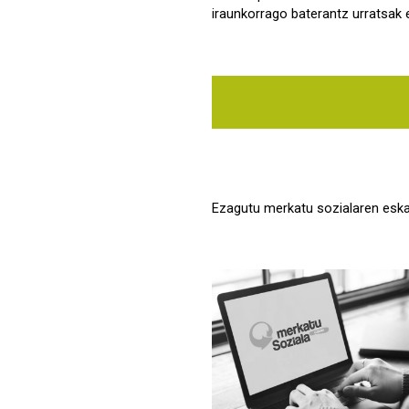
iraunkorrago baterantz urratsak
Ezagutu merkatu sozialaren eskain