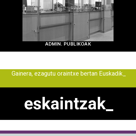
ADMIN. PUBLIKOAK
Gainera, ezagutu oraintxe bertan Euskadiko _
eskaintzak_