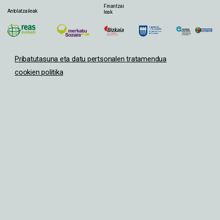
Finantzai
Antolatzaileak
leak
Pribatutasuna eta datu pertsonalen tratamendua
cookien politika