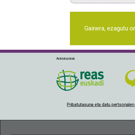
Gainera, ezagutu o
Antolatzaileak
Pribatutasuna eta datu pertsonale