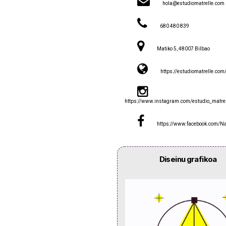
hola@estudiomatrelle.com
680 480 839
Matiko 5, 48007 Bilbao
https://estudiomatrelle.com
https://www.instagram.com/estudio_matrel
https://www.facebook.com/Na
Diseinu grafikoa