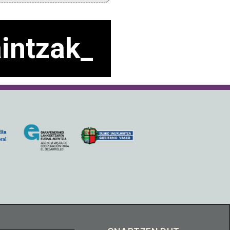
intzak_