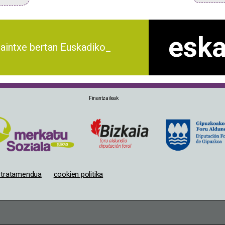
eska
raintxe bertan Euskadiko
merkat_
Finantzaileak
n tratamendua
cookien politika