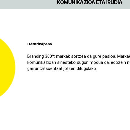
KOMUNIKAZIOA ETA IRUDIA
Deskribapena
Branding 360º: markak sortzea da gure pasioa. Markak 
komunikazioan sinesteko dugun modua da, edozein n
garrantzitsuentzat jotzen ditugulako.