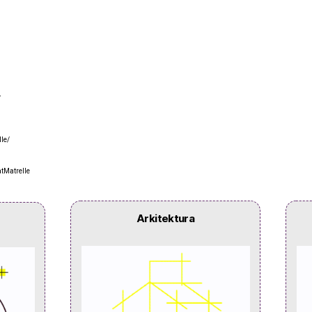
/
le/
tMatrelle
Arkitektura