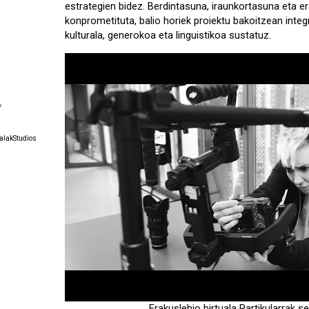
estrategien bidez. Berdintasuna, iraunkortasuna eta e
konprometituta, balio horiek proiektu bakoitzean integ
kulturala, generokoa eta linguistikoa sustatuz.
/
alakStudios
Erakuslehio birtuala Partikularrak
se