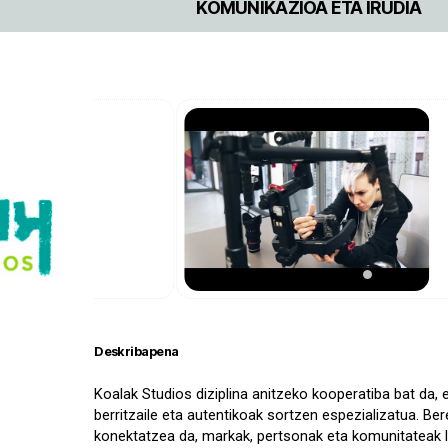
KOMUNIKAZIOA ETA IRUDIA
Deskribapena
Koalak Studios diziplina anitzeko kooperatiba bat da,
berritzaile eta autentikoak sortzen espezializatua. Ber
konektatzea da, markak, pertsonak eta komunitateak l