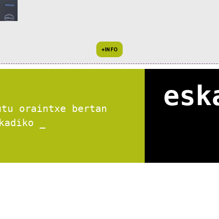
esk
utu oraintxe bertan
ko merkatu s_