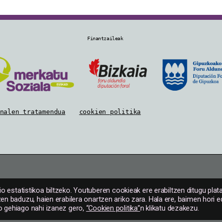
Finantzaileak
nalen tratamendua
cookien politika
io estatistikoa biltzeko. Youtuberen cookieak ere erabiltzen ditugu pla
en baduzu, haien erabilera onartzen ariko zara. Hala ere, baimen hor
o gehiago nahi izanez gero,
“Cookien politika”
n klikatu dezakezu.