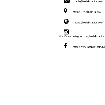
hola@koalakstudios.com
Matiko 6, 1º 48007 Bilbao
https://koalakstudios.com/
https://www.instagram.com/koalakstudios
https://www.facebook.com/Ko