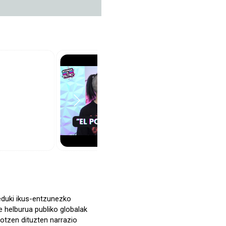
 eduki ikus-entzunezko
e helburua publiko globalak
otzen dituzten narrazio