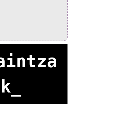
aintza
k_