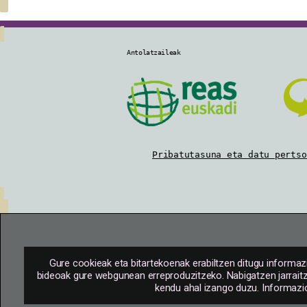
Antolatzaileak
Pribatutasuna eta datu pertso
Gure cookieak eta bitartekoenak erabiltzen ditugu informaz
bideoak gure webgunean erreproduzitzeko. Nabigatzen jarraitz
kendu ahal izango duzu. Informazi