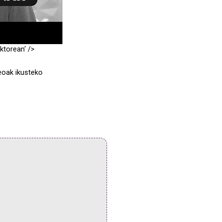
ktorean
‘ />
eoak ikusteko