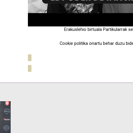
Erakuslehio birtuala Partikularrak
se
Cookie politika onartu behar duzu bid