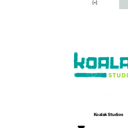
[<]
Koalak Studios