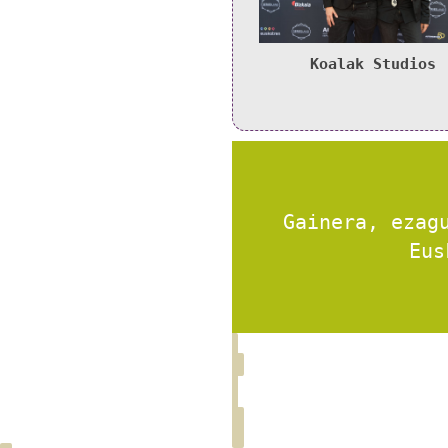
Koalak Studios
Gainera, ezag
Euskadi