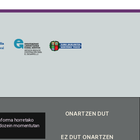
taforma horretako
i edozein momentutan