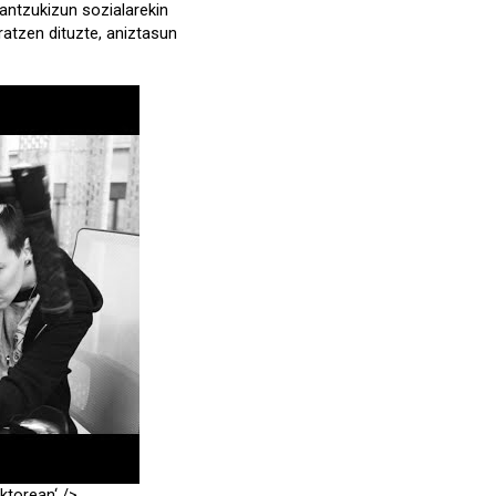
rantzukizun sozialarekin
ratzen dituzte, aniztasun
ktorean
‘ />