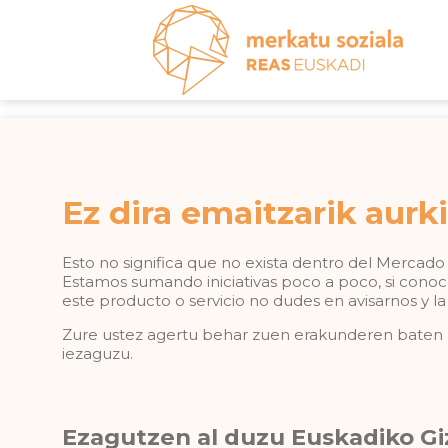
Ez dira emaitzarik aurk
Esto no significa que no exista dentro del Mercado 
Estamos sumando iniciativas poco a poco, si conoc
este producto o servicio no dudes en avisarnos y la
Zure ustez agertu behar zuen erakunderen baten b
iezaguzu.
Ezagutzen al duzu Euskadiko Gi