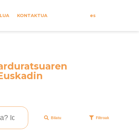
ILUA
KONTAKTUA
es
arduratsuaren
 Euskadin
Bilatu
Filtroak