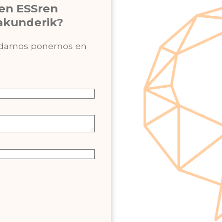
een ESSren
rakunderik?
podamos ponernos en