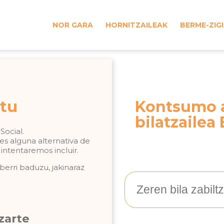
NOR GARA
HORNITZAILEAK
BERME-ZIG
itu
Kontsumo 
bilatzailea
Social.
es alguna alternativa de
 intentaremos incluir.
erri baduzu, jakinaraz
zarte