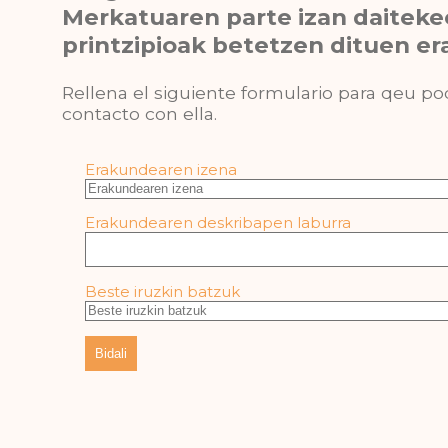
Merkatuaren parte izan daitek
printzipioak betetzen dituen e
Rellena el siguiente formulario para qeu 
contacto con ella.
Erakundearen izena
Erakundearen deskribapen laburra
Beste iruzkin batzuk