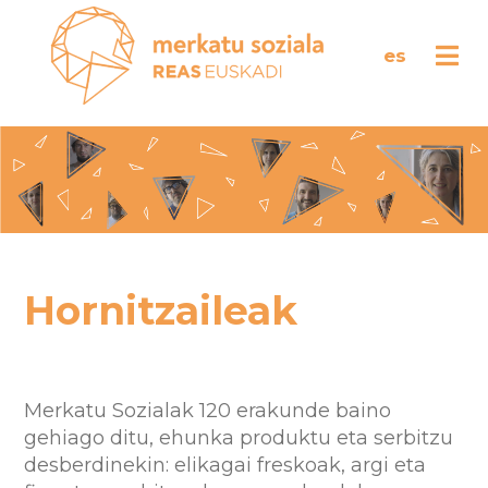
es
Hornitzaileak
Merkatu Sozialak 120 erakunde baino
gehiago ditu, ehunka produktu eta serbitzu
desberdinekin: elikagai freskoak, argi eta