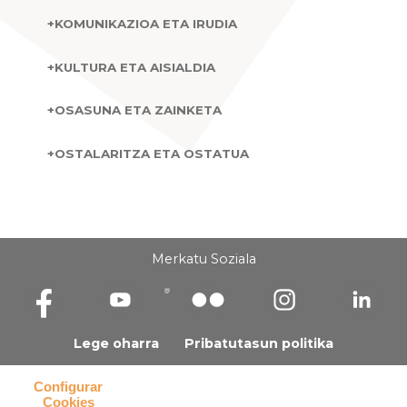
Merkatu Soziala
Lege oharra
Pribatutasun politika
Configurar
Cookies