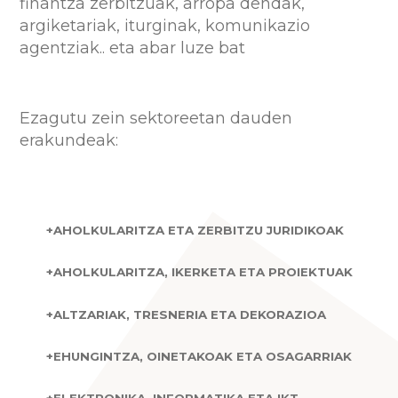
finantza zerbitzuak, arropa dendak,
argiketariak, iturginak, komunikazio
agentziak.. eta abar luze bat
Ezagutu zein sektoreetan dauden
erakundeak: