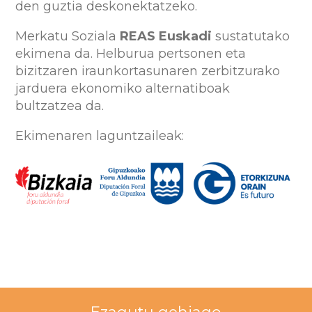
den guztia deskonektatzeko.
Merkatu Soziala
REAS Euskadi
sustatutako
ekimena da. Helburua pertsonen eta
bizitzaren iraunkortasunaren zerbitzurako
jarduera ekonomiko alternatiboak
bultzatzea da.
Ekimenaren laguntzaileak:
Ezagutu gehiago