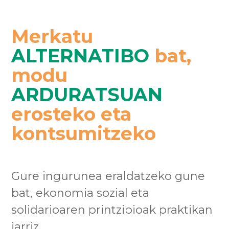
Merkatu
ALTERNATIBO
bat,
modu
ARDURATSUAN
erosteko eta
kontsumitzeko
Gure ingurunea eraldatzeko gune
bat, ekonomia sozial eta
solidarioaren printzipioak praktikan
jarriz.