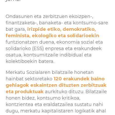
Ondasunen eta zerbitzuen ekoizpen-,
finantzaketa-, banaketa- eta kontsumo-sare
bat gara,
irizpide etiko, demokratiko,
feminista, ekologiko eta solidarioekin
funtzionatzen duena, ekonomia sozial eta
solidarioko (ESS) enpresa eta erakundeek
osatua, kontsumitzaile indibidual eta
kolektiboekin batera.
Merkatu Sozialaren bilatzaile honetan
hainbat sektoretako
120 erakundek baino
gehiagok eskaintzen dituzten zerbitzuak
eta produktuak
aurkituko dituzu. Bilatzaile
honen bidez, kontsumo kritikoa,
kontzientea eta eraldatzailea sustatu nahi
dugu, merkatu kapitalistaren logikatik ahal