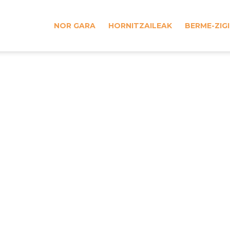
NOR GARA
HORNITZAILEAK
BERME-ZIG