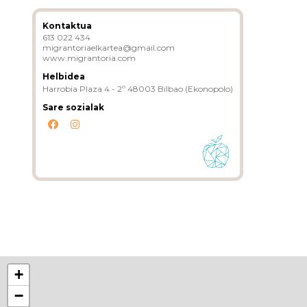
Kontaktua
613 022 434
migrantoriaelkartea@gmail.com
www.migrantoria.com
Helbidea
Harrobia Plaza 4 - 2º 48003 Bilbao (Ekonopolo)
Sare sozialak
+
−