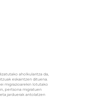
izatutako aholkularitza da,
itzuak eskaintzen dituena.
ei migrazioarekin lotutako
ain, pertsona migratuen
 eta jarduerak antolatzen