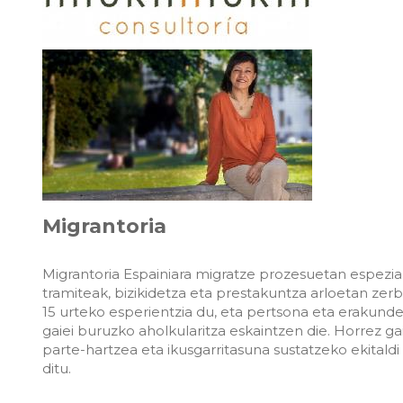
Migrantoria
Migrantoria Espainiara migratze prozesuetan espezial
tramiteak, bizikidetza eta prestakuntza arloetan zerb
15 urteko esperientzia du, eta pertsona eta erakunde
gaiei buruzko aholkularitza eskaintzen die. Horrez g
parte-hartzea eta ikusgarritasuna sustatzeko ekitaldi
ditu.