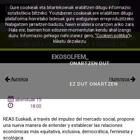
Gure cookieak eta bitartekoenak erabiltzen ditugu informazio
estatistikoa biltzeko. Youtuberen cookieak ere erabiltzen ditugu
plataforma horretako bideoak gure webgunean erreproduzitzeko.
Menua
Nabigatzen jarraitzen baduzu, haien erabilera onartzen ariko zara.
Hala ere, baimen hori edozein momentutan kendu ahal izango
MERKATU
duzu. Informazio gehiago nahi izanez gero,
“Cookien politika”
n
TAILERRA: CULTIVA CUIDADOS Y BROTARÁ UNA
SOZIALA
klikatu dezakezu.
ECONOMÍA MÁS SOLIDARIA Y FEMINISTA
EKOSOLFEM_
Aurrekoa
Hurrengoa
abenduak 15
18:00
REAS Euskadi, a través del impulso del mercado social, propone
una nueva manera de entender y establecer las relaciones
económicas más equitativa, inclusiva, democrática, feminista y
ecológica.