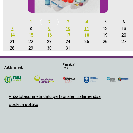
1
2
3
4
5
6
7
8
9
10
11
12
13
14
15
16
17
18
19
20
21
22
23
24
25
26
27
28
29
30
31
Finantzai
Antolatzaileak
leak
Pribatutasuna eta datu pertsonalen tratamendua
cookien politika